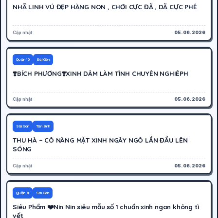
NHÃ LINH VÚ ĐẸP HÀNG NON , CHƠI CỰC ĐÃ , DÃ CỰC PHÊ
Cập nhật
05.06.2026
250K
Hoạt động
Quận 10
Sài Gòn
❣️BÍCH PHƯƠNG❣️XINH DÂM LÀM TÌNH CHUYÊN NGHIÊPH
Cập nhật
05.06.2026
400K
Hoạt động
Sài Gòn
Tân Bình
THU HÀ – CÔ NÀNG MẶT XINH NGÂY NGÔ LẦN ĐẦU LÊN
SÓNG
Cập nhật
05.06.2026
1000K
Hoạt động
Quận 8
Sài Gòn
Siêu Phẩm ❤️Nin Nin siêu mẫu số 1 chuẩn xinh ngon không tì
vết