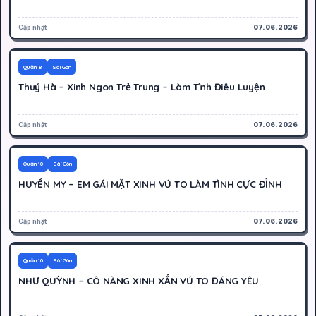
Cập nhật
07.06.2026
500K
Hoạt động
Quận 8
Sài Gòn
Thuý Hà – Xinh Ngon Trẻ Trung – Làm Tình Điêu Luyện
Cập nhật
07.06.2026
600K
Hoạt động
Quận 10
Sài Gòn
HUYỀN MY – EM GÁI MẶT XINH VÚ TO LÀM TÌNH CỰC ĐỈNH
Cập nhật
07.06.2026
500K
Hoạt động
Quận 10
Sài Gòn
NHƯ QUỲNH – CÔ NÀNG XINH XẮN VÚ TO ĐÁNG YÊU