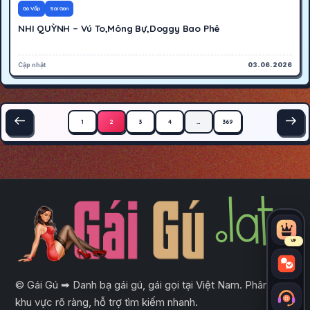
300K
Hoạt động
Gò Vấp
Sài Gòn
NHI QUỲNH – Vú To,Mông Bự,Doggy Bao Phê
Cập nhật
03.06.2026
Phân trang bài viết
1
2
3
4
…
369
VIP
© Gái Gú ➡ Danh bạ gái gú, gái gọi tại Việt Nam. Phân loại
khu vực rõ ràng, hỗ trợ tìm kiếm nhanh.