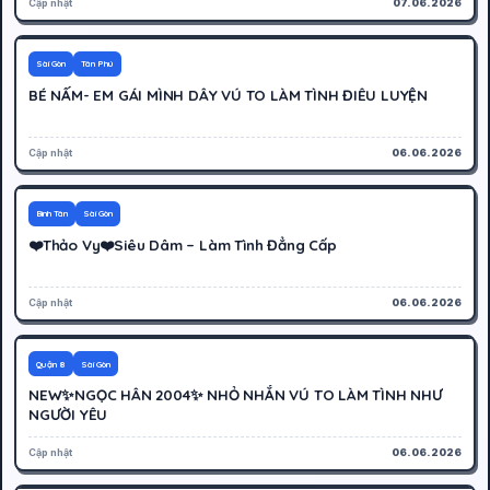
Cập nhật
07.06.2026
400K
Hoạt động
Sài Gòn
Tân Phú
BÉ NẤM- EM GÁI MÌNH DÂY VÚ TO LÀM TÌNH ĐIÊU LUYỆN
Cập nhật
06.06.2026
500K
Hoạt động
Bình Tân
Sài Gòn
❤️Thảo Vy❤️Siêu Dâm – Làm Tình Đẳng Cấp
Cập nhật
06.06.2026
500K
Hoạt động
Quận 8
Sài Gòn
NEW✨NGỌC HÂN 2004✨ NHỎ NHẮN VÚ TO LÀM TÌNH NHƯ
NGƯỜI YÊU
Cập nhật
06.06.2026