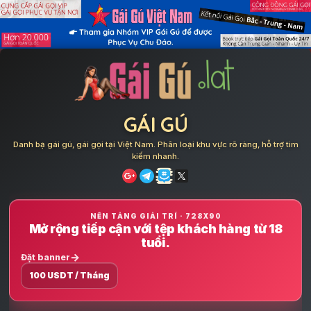
Skip
to
content
GÁI GÚ
Danh bạ gái gú, gái gọi tại Việt Nam. Phân loại khu vực rõ ràng, hỗ trợ tìm
kiếm nhanh.
NỀN TẢNG GIẢI TRÍ · 728X90
Mở rộng tiếp cận với tệp khách hàng từ 18
tuổi.
Đặt banner
100 USDT / Tháng