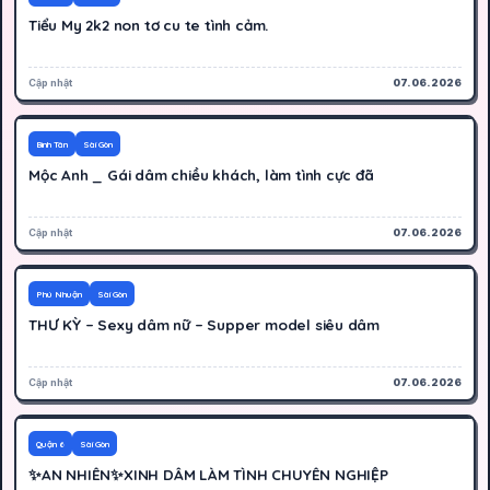
Tiểu My 2k2 non tơ cu te tình cảm.
Cập nhật
07.06.2026
300K
Hoạt động
Bình Tân
Sài Gòn
Mộc Anh _ Gái dâm chiều khách, làm tình cực đã
Cập nhật
07.06.2026
1500K
Hoạt động
Phú Nhuận
Sài Gòn
THƯ KỲ – Sexy dâm nữ – Supper model siêu dâm
Cập nhật
07.06.2026
250K
Hoạt động
Quận 6
Sài Gòn
✨AN NHIÊN✨XINH DÂM LÀM TÌNH CHUYÊN NGHIỆP