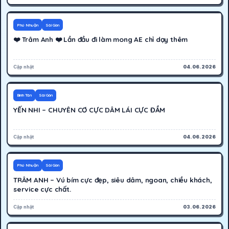
700K
Hoạt động
Phú Nhuận
Sài Gòn
❤️ Trâm Anh ❤️ Lần đầu đi làm mong AE chỉ dạy thêm
Cập nhật
04.06.2026
200K
Hoạt động
Bình Tân
Sài Gòn
YẾN NHI – CHUYÊN CƠ CỰC DÂM LÁI CỰC ĐẦM
Cập nhật
04.06.2026
500K
Hoạt động
Phú Nhuận
Sài Gòn
TRÂM ANH – Vú bím cực đẹp, siêu dâm, ngoan, chiều khách,
service cực chất.
Cập nhật
03.06.2026