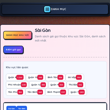
DANH MỤC
Sài Gòn
DANH MỤC KHU VỰC
Danh sách gái gọi thuộc khu vực Sài Gòn, danh sách
mới nhất.
8.854 gái gọi
Khu vực liên quan:
Quận 8
Quận 10
Bình Tân
Gò Vấp
1.266
990
934
904
Phú Nhuận
Quận 12
Quận 9
Thủ Đức
645
553
544
542
Tân Phú
Tân Bình
Bình Thạnh
Quận 7
506
345
297
283
500K
Hoạt động
Sài Gòn
Tân Bình