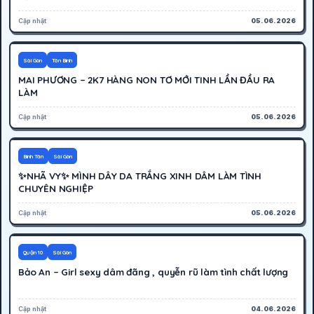
Cập nhật
05.06.2026
700K
Hoạt động
Sài Gòn
Tân Bình
MAI PHƯƠNG – 2K7 HÀNG NON TƠ MỚI TINH LẦN ĐẦU RA
LÀM
Cập nhật
05.06.2026
400K
Hoạt động
Bình Tân
Sài Gòn
✨NHÃ VY✨ MÌNH DÂY DA TRẮNG XINH DÂM LÀM TÌNH
CHUYÊN NGHIỆP
Cập nhật
05.06.2026
800K
Hoạt động
Quận 10
Sài Gòn
Bảo An – Girl sexy dâm đãng , quyễn rũ làm tình chất lượng
Cập nhật
04.06.2026