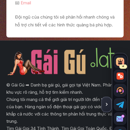
📧
Email
Đội ngũ của chúng tôi sẽ phản hồi nhanh chóng và
hỗ trợ chi tiết về các hình thức quảng bá phù hợp.
VIP
© Gái Gú ➡ Danh bạ gái gú, gái gọi tại Việt Nam. Phân loại
khu vực rõ ràng, hỗ trợ tìm kiếm nhanh.
Chúng tôi mang cả thế giới giải trí người lớn đến tầm tay
của bạn. Hàng ngàn số điện thoại gái gọi có video trên
ẨN THA
khắp cả nước với các thông tin phản hồi trung thực và tập
trung.
Tìm Gái Gọi 34 Tỉnh Thành, Tìm Gái Gọi Toàn Quốc. Đầy