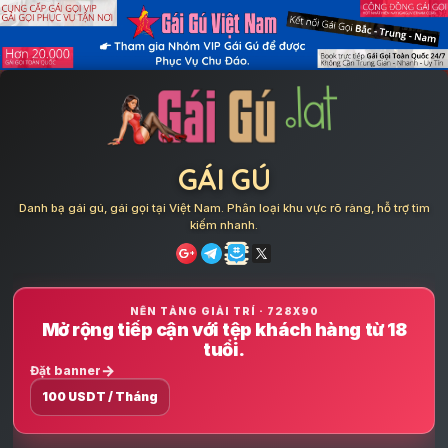
Skip
to
content
GÁI GÚ
Danh bạ gái gú, gái gọi tại Việt Nam. Phân loại khu vực rõ ràng, hỗ trợ tìm
kiếm nhanh.
NỀN TẢNG GIẢI TRÍ · 728X90
Mở rộng tiếp cận với tệp khách hàng từ 18
tuổi.
Đặt banner
100 USDT / Tháng