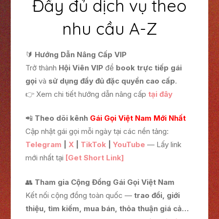
Đầy đủ dịch vụ theo
nhu cầu A-Z
🔰
Hướng Dẫn Nâng Cấp VIP
Trở thành
Hội Viên VIP
để
book trực tiếp gái
gọi
và
sử dụng đầy đủ đặc quyền cao cấp
.
👉 Xem chi tiết hướng dẫn nâng cấp
tại đây
📲
Theo dõi kênh
Gái Gọi Việt Nam Mới Nhất
Cập nhật gái gọi mỗi ngày tại các nền tảng:
Telegram
|
X
|
TikTok
|
YouTube
— Lấy link
mới nhất tại
[Get Short Link]
👥
Tham gia Cộng Đồng Gái Gọi Việt Nam
Kết nối cộng đồng toàn quốc —
trao đổi, giới
thiệu, tìm kiếm, mua bán, thỏa thuận giá cả…