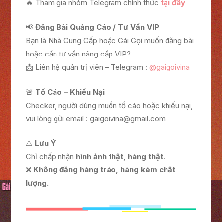
🔥 Tham gia nhóm Telegram chính thức
tại đây
📢
Đăng Bài Quảng Cáo / Tư Vấn VIP
Bạn là Nhà Cung Cấp hoặc Gái Gọi muốn đăng bài
hoặc cần tư vấn nâng cấp VIP?
📩 Liên hệ quản trị viên – Telegram :
@gaigoivina
🚨
Tố Cáo – Khiếu Nại
Checker, người dùng muốn tố cáo hoặc khiếu nại,
vui lòng gửi email :
gaigoivina@gmail.com
⚠️
Lưu Ý
Chỉ chấp nhận
hình ảnh thật, hàng thật
.
❌
Không đăng hàng tráo, hàng kém chất
lượng.