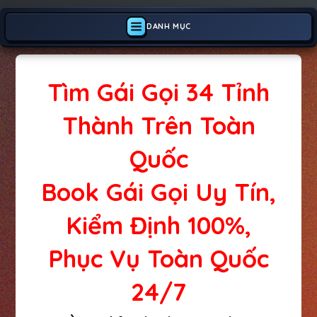
DANH MỤC
Tìm Gái Gọi 34 Tỉnh
Thành Trên Toàn
Quốc
Book Gái Gọi Uy Tín,
Kiểm Định 100%,
Phục Vụ Toàn Quốc
24/7