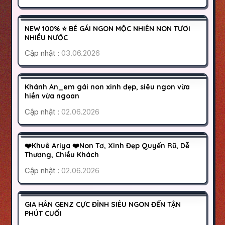
BÌNH DƯƠNG
THUẬN AN
800K
NEW 100% ⭐ BÉ GÁI NGON MỘC NHIÊN NON TƯƠI
HOẠT ĐỘNG
NHIỀU NƯỚC
Cập nhật :
03.06.2026
BÌNH PHƯỚC
ĐỒNG XOÀI
1000K
Khánh An_em gái non xinh đẹp, siêu ngon vừa
HOẠT ĐỘNG
hiền vừa ngoan
Cập nhật :
02.06.2026
QUẬN 10
SÀI GÒN
1000K
❤️Khuê Ariya ❤️Non Tơ, Xinh Đẹp Quyến Rũ, Dễ
HOẠT ĐỘNG
Thương, Chiều Khách
Cập nhật :
02.06.2026
QUẬN 8
SÀI GÒN
600K
GIA HÂN GENZ CỰC ĐỈNH SIÊU NGON ĐẾN TẬN
HOẠT ĐỘNG
PHÚT CUỐI