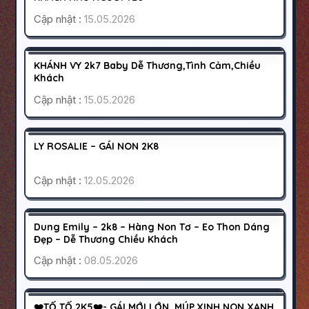
Cập nhật :
15.05.2026
BIÊN HÒA
ĐỒNG NAI
500K
KHÁNH VY 2k7 Baby Dễ Thương,Tình Cảm,Chiều
HOẠT ĐỘNG
Khách
Cập nhật :
15.05.2026
QUẬN 8
SÀI GÒN
1200K
LY ROSALIE – GÁI NON 2K8
HOẠT ĐỘNG
Cập nhật :
12.05.2026
QUẬN 8
SÀI GÒN
1200K
Dung Emily – 2k8 – Hàng Non Tơ – Eo Thon Dáng
HOẠT ĐỘNG
Đẹp – Dễ Thương Chiều Khách
Cập nhật :
08.05.2026
QUẬN 8
SÀI GÒN
❤️TỐ TỐ 2K5❤️- GÁI MỚI LỚN, MÚP,XINH,NON XANH
HOẠT ĐỘNG