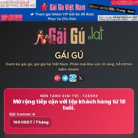
Skip
to
content
GÁI GÚ
Danh bạ gái gú, gái gọi tại Việt Nam. Phân loại khu vực rõ ràng, hỗ trợ tìm
kiếm nhanh.
NỀN TẢNG GIẢI TRÍ · 728X90
Mở rộng tiếp cận với tệp khách hàng từ 18
tuổi.
Đặt banner
100 USDT / Tháng