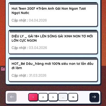
600K
Hot Teen 2007 ⭐Trâm Anh Gái Non Ngon Tươi
HOẠT ĐỘNG
Ngọt Nước
Cập nhật :
04.04.2026
QUẬN 8
SÀI GÒN
700K
DIỆU LY _ GÁI 18+ LÊN SÓNG GÁI XINH NON TƠ MỚI
HOẠT ĐỘNG
LỚN CỰC NGON
Cập nhật :
03.04.2026
QUẬN 2
SÀI GÒN
600K
HOT_Bé Dâu_hàng mới 100% siêu non tơ lần đầu
HOẠT ĐỘNG
đi làm
Cập nhật :
31.03.2026
Phân trang bài viết
1
2
3
…
18