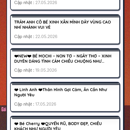
Cập nhật :
27.05.2026
QUẬN 9
SÀI GÒN
400K
TRÂM ANH CÔ BÉ XINH XẮN MÌNH DÂY VÙNG CAO
HOẠT ĐỘNG
NHÍ NHẢNH VUI VẺ
Cập nhật :
22.05.2026
QUẬN 10
SÀI GÒN
600K
❤️NEW❤️ BÉ MOCHI – NON TƠ – NGÂY THƠ – XINH
HOẠT ĐỘNG
DUYÊN DÁNG TÌNH CẢM CHIỀU CHUỘNG NHƯ
NGƯỜI YÊU
Cập nhật :
19.05.2026
BIÊN HÒA
ĐỒNG NAI
400K
❤️ Linh Anh ❤️Thân Hình Gợi Cảm, Ân Cần Như
HOẠT ĐỘNG
Người Yêu
Cập nhật :
17.05.2026
QUẬN 9
SÀI GÒN
300K
❤️ Bé Cherry ❤️QUYẾN RŨ, BODY ĐẸP, CHIỀU
HOẠT ĐỘNG
KHÁCH NHƯ NGƯỜI YÊU