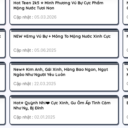
K
700K
Hot Teen 2k5 ⭐ Minh Phương Vú Bự Cực Phẩm
HOẠT ĐỘNG
Mộng Nước Tươi Non
Cập nhật :
05.03.2026
PHÚ NHUẬN
SÀI GÒN
K
300K
t
NEW ⭐Emy Vú Bự + Mông To Mộng Nước Xinh Cực
HOẠT ĐỘNG
Cập nhật :
05.06.2025
QUẬN 2
SÀI GÒN
K
400K
New⭐ Kim Anh, Gái Xinh, Hàng Bao Ngon, Ngọt
HOẠT ĐỘNG
Ngào Như Người Yêu Luôn
Cập nhật :
22.03.2025
PHÚ NHUẬN
SÀI GÒN
K
500K
Hot⭐ Quỳnh Nhi❤️ Cực Xinh, Gu Ôm Ấp Tình Cảm
CÁO BẬN
Như Ny, Bj Đỉnh
Cập nhật :
02.01.2025
BÌNH TÂN
SÀI GÒN