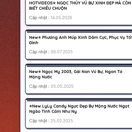
300
HOTVIDEOS⭐ NGỌC THỦY VÚ BỰ XINH ĐẸP MÀ CÒN
HOẠT ĐỘNG
BIẾT CHIỀU CHUỘN
Cập nhật :
14.05.2026
QUẬN 7
SÀI GÒN
500
New⭐ Phương Anh Múp Xinh Dâm Cực, Phục Vụ Tố
HOẠT ĐỘNG
Đỉnh
Cập nhật :
06.07.2025
PHÚ NHUẬN
SÀI GÒN
600
New⭐ Ngọc My 2003, Gái Non Vú Bự, Ngon Tơ
CÁO BẬN
Mộng Nước
Cập nhật :
05.05.2025
GÒ VẤP
SÀI GÒN
400
⭐New LyLy Candy Ngực Đẹp Bự Mộng Nước Ngọt
HOẠT ĐỘNG
Ngào Tình Cảm Như Ny
Cập nhật :
25.02.2025
LONG AN
TÂN AN