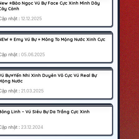
500K
New ⭐Bảo Ngọc Vú Bự Face Cực Xinh Mình Dây
HOẠT ĐỘNG
Cây Cảnh
Cập nhật :
12.12.2025
PHÚ NHUẬN
SÀI GÒN
400K
NEW ⭐ Emy Vú Bự + Mông To Mộng Nước Xinh Cực
HOẠT ĐỘNG
Cập nhật :
05.06.2025
BÌNH DƯƠNG
THUẬN AN
400K
Vú Bự⭐Yến Nhi Xinh Duyên Vô Cực Vú Real Bự
CÁO BẬN
Mộng Nước
Cập nhật :
21.03.2025
QUẬN 2
SÀI GÒN
300K
Bông Linh – Vú Siêu Bự Da Trắng Cực Xinh
CÁO BẬN
Cập nhật :
23.12.2024
BÌNH TÂN
SÀI GÒN