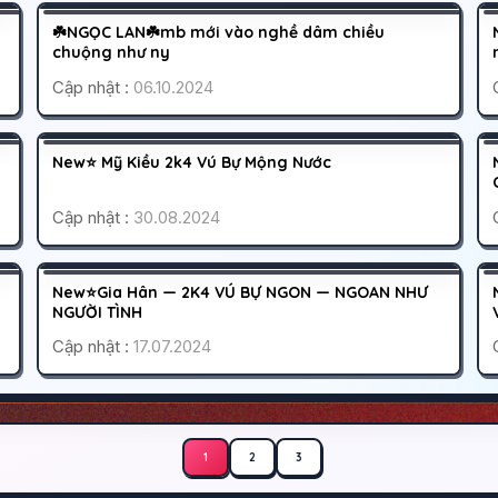
K
200K
☘️NGỌC LAN☘️mb mới vào nghề dâm chiều
HOẠT ĐỘNG
chuộng như ny
Cập nhật :
06.10.2024
GÒ VẤP
SÀI GÒN
400K
K
New⭐ Mỹ Kiều 2k4 Vú Bự Mộng Nước
CÁO BẬN
Cập nhật :
30.08.2024
SÀI GÒN
THỦ ĐỨC
K
400K
New⭐Gia Hân — 2K4 VÚ BỰ NGON — NGOAN NHƯ
HOẠT ĐỘNG
NGƯỜI TÌNH
Cập nhật :
17.07.2024
1
2
3