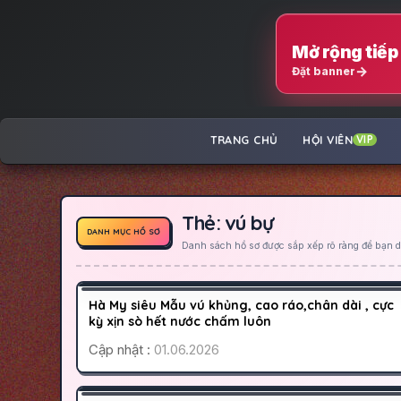
Mở rộng tiếp 
Đặt banner
TRANG CHỦ
HỘI VIÊN
VIP
Thẻ:
vú bự
DANH MỤC HỒ SƠ
Danh sách hồ sơ được sắp xếp rõ ràng để bạn dễ
BÌNH TÂN
SÀI GÒN
500
Hà My siêu Mẫu vú khủng, cao ráo,chân dài , cực
HOẠT ĐỘNG
kỳ xịn sò hết nước chấm luôn
Cập nhật :
01.06.2026
QUẬN 9
SÀI GÒN