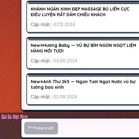
400
KHÁNH NGÂN XINH ĐẸP MASSAGE BÚ LIẾM CỰC
CÁO BẬN
ĐIÊU LUYỆN RẤT DÂM CHIỀU KHÁCH
Cập nhật :
07.12.2024
BÌNH DƯƠNG
THUẬN AN
500
New⭐Hương Baby — VÚ BỰ BÍM NGON NGỌT LIỆM
HOẠT ĐỘNG
HÀNG MỚI TƯƠI
Cập nhật :
04.09.2024
GÒ VẤP
SÀI GÒN
600
New⭐Anh Thư 2k5 — Ngon Tươi Ngọt Nước vú bự
CÁO BẬN
tướng bao xinh
Cập nhật :
02.08.2024
Phân trang bài viết
Trang trước