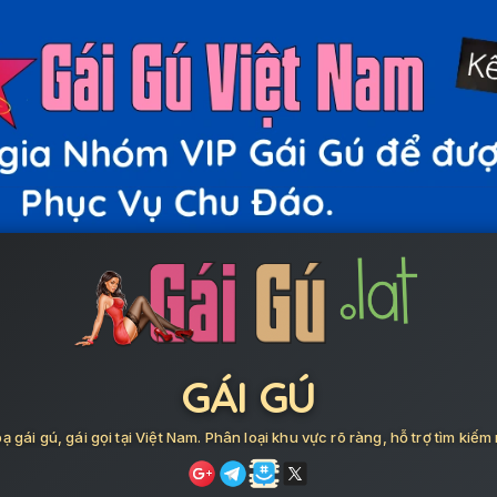
GÁI GÚ
ạ gái gú, gái gọi tại Việt Nam. Phân loại khu vực rõ ràng, hỗ trợ tìm kiếm