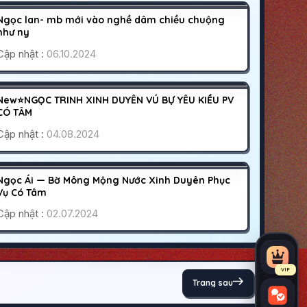
200K
Ngọc lan- mb mới vào nghề dâm chiều chuộng
CÁO BẬN
như ny
Cập nhật :
06.10.2024
PHÚ NHUẬN
SÀI GÒN
400K
New⭐NGỌC TRINH XINH DUYÊN VÚ BỰ YÊU KIỀU PV
CÁO BẬN
CÓ TÂM
Cập nhật :
04.08.2024
QUẬN 8
SÀI GÒN
400K
Ngọc Ái — Bờ Mông Mộng Nước Xinh Duyên Phục
HOẠT ĐỘNG
Vụ Có Tâm
Cập nhật :
02.07.2024
VIP
Trang sau