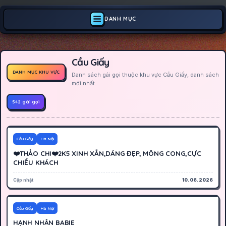
DANH MỤC
Cầu Giấy
DANH MỤC KHU VỰC
Danh sách gái gọi thuộc khu vực Cầu Giấy, danh sách
mới nhất.
542 gái gọi
500K
Hoạt động
Cầu Giấy
Hà Nội
❤️THẢO CHI❤️2K5 XINH XẮN,DÁNG ĐẸP, MÔNG CONG,CỰC
CHIỀU KHÁCH
Cập nhật
10.06.2026
2000K
Hoạt động
Cầu Giấy
Hà Nội
HẠNH NHÂN BABIE