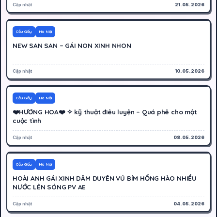
Cập nhật
21.05.2026
1000K
Hoạt động
Cầu Giấy
Hà Nội
NEW SAN SAN – GÁI NON XINH NHON
Cập nhật
10.05.2026
500K
Hoạt động
Cầu Giấy
Hà Nội
❤️HƯƠNG HOA❤️ ✧ kỹ thuật điêu luyện – Quá phê cho một
cuộc tình
Cập nhật
08.05.2026
300K
Hoạt động
Cầu Giấy
Hà Nội
HOÀI ANH GÁI XINH DÂM DUYÊN VÚ BÍM HỒNG HÀO NHIỀU
NƯỚC LÊN SÓNG PV AE
Cập nhật
04.05.2026