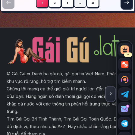
1
2
3
…
23
VIP
© Gái Gú ➡ Danh bạ gái gú, gái gọi tại Việt Nam. Phân loại
khu vực rõ ràng, hỗ trợ tìm kiếm nhanh.
Chúng tôi mang cả thế giới giải trí người lớn đến tầm tay
của bạn. Hàng ngàn số điện thoại gái gọi có video trên
ẨN THA
khắp cả nước với các thông tin phản hồi trung thực và tập
trung.
Tìm Gái Gọi 34 Tỉnh Thành, Tìm Gái Gọi Toàn Quốc. Đầy
đủ dịch vụ theo nhu cầu A-Z. Hãy chắc chắn rằng bạn đủ
18 tuổi để tham gia.