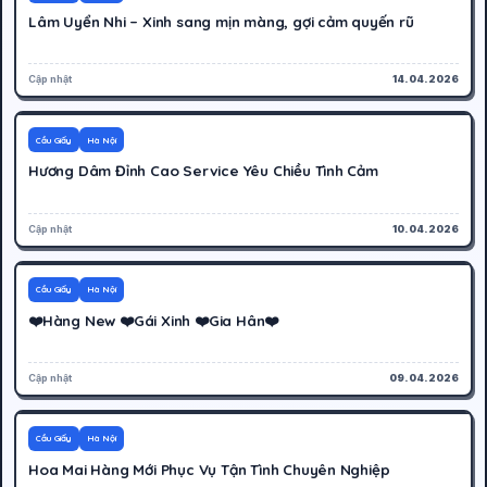
Lâm Uyển Nhi – Xinh sang mịn màng, gợi cảm quyến rũ
Cập nhật
14.04.2026
300K
Hoạt động
Cầu Giấy
Hà Nội
Hương Dâm Đỉnh Cao Service Yêu Chiều Tình Cảm
Cập nhật
10.04.2026
500K
Hoạt động
Cầu Giấy
Hà Nội
❤️Hàng New ❤️Gái Xinh ❤️Gia Hân❤️
Cập nhật
09.04.2026
300K
Hoạt động
Cầu Giấy
Hà Nội
Hoa Mai Hàng Mới Phục Vụ Tận Tình Chuyên Nghiệp