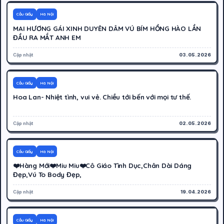
300K
Hoạt động
Cầu Giấy
Hà Nội
MAI HƯƠNG GÁI XINH DUYÊN DÂM VÚ BÍM HỒNG HÀO LẦN
ĐẦU RA MẮT ANH EM
Cập nhật
03.05.2026
250K
Hoạt động
Cầu Giấy
Hà Nội
Hoa Lan- Nhiệt tình, vui vẻ. Chiều tới bến với mọi tư thế.
Cập nhật
02.05.2026
500K
Hoạt động
Cầu Giấy
Hà Nội
❤️Hàng Mới❤️Miu Miu❤️Cô Giáo Tình Dục,Chân Dài Dáng
Đẹp,Vú To Body Đẹp,
Cập nhật
19.04.2026
300K
Hoạt động
Cầu Giấy
Hà Nội