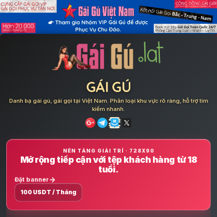
Skip
to
content
GÁI GÚ
Danh bạ gái gú, gái gọi tại Việt Nam. Phân loại khu vực rõ ràng, hỗ trợ tìm
kiếm nhanh.
NỀN TẢNG GIẢI TRÍ · 728X90
Mở rộng tiếp cận với tệp khách hàng từ 18
tuổi.
Đặt banner
100 USDT / Tháng