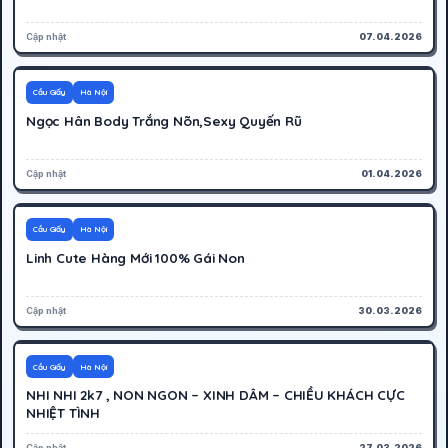
Cập nhật
07.04.2026
300K
Hoạt động
Cầu Giấy
Hà Nội
Ngọc Hân Body Trắng Nõn,Sexy Quyến Rũ
Cập nhật
01.04.2026
600K
Hoạt động
Cầu Giấy
Hà Nội
Linh Cute Hàng Mới 100% Gái Non
Cập nhật
30.03.2026
500K
Hoạt động
Cầu Giấy
Hà Nội
NHI NHI 2k7 , NON NGON – XINH DÂM – CHIỀU KHÁCH CỰC
NHIỆT TÌNH
Cập nhật
27.03.2026