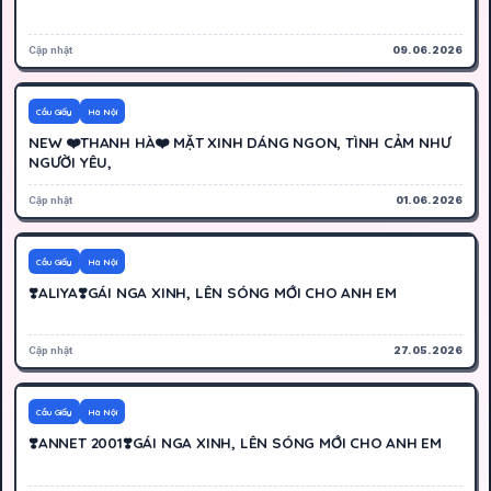
Cập nhật
09.06.2026
500K
Hoạt động
Cầu Giấy
Hà Nội
NEW ❤️THANH HÀ❤️ MẶT XINH DÁNG NGON, TÌNH CẢM NHƯ
NGƯỜI YÊU,
Cập nhật
01.06.2026
4000K
Hoạt động
Cầu Giấy
Hà Nội
❣️ALIYA❣️GÁI NGA XINH, LÊN SÓNG MỚI CHO ANH EM
Cập nhật
27.05.2026
4000K
Hoạt động
Cầu Giấy
Hà Nội
❣️ANNET 2001❣️GÁI NGA XINH, LÊN SÓNG MỚI CHO ANH EM