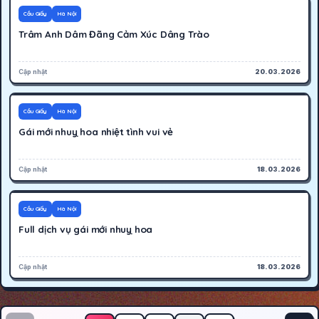
300K
Hoạt động
Cầu Giấy
Hà Nội
Trâm Anh Dâm Đãng Cảm Xúc Dâng Trào
Cập nhật
20.03.2026
250K
Hoạt động
Cầu Giấy
Hà Nội
Gái mới nhuỵ hoa nhiệt tình vui vẻ
Cập nhật
18.03.2026
250K
Hoạt động
Cầu Giấy
Hà Nội
Full dịch vụ gái mới nhuỵ hoa
Cập nhật
18.03.2026
Phân trang bài viết